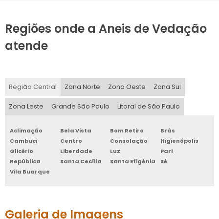
Regiões onde a Aneis de Vedação
atende
Região Central
Zona Norte
Zona Oeste
Zona Sul
Zona Leste
Grande São Paulo
Litoral de São Paulo
Aclimação
Bela Vista
Bom Retiro
Brás
Cambuci
Centro
Consolação
Higienópolis
Glicério
Liberdade
Luz
Pari
República
Santa Cecília
Santa Efigênia
Sé
Vila Buarque
Galeria de Imagens