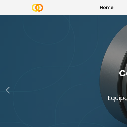
Home
C
Equip