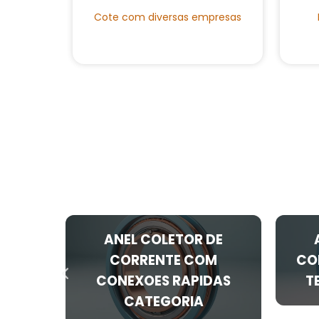
Cote com diversas empresas
DE
ANEL COLETOR DE
ORIA
CORRENTE COM
CO
CONEXOES RAPIDAS
T
CATEGORIA