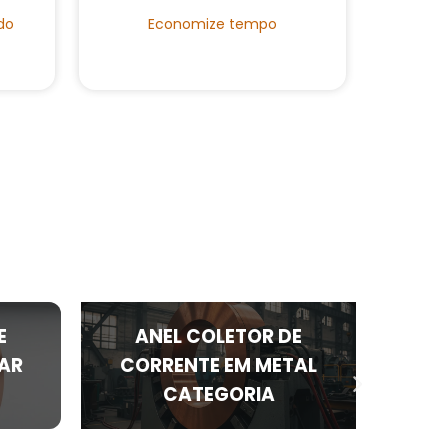
do
Economize tempo
E
ANEL COLETOR DE
A
AR
CORRENTE EM METAL
C
CATEGORIA
E
ROB