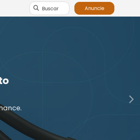
Buscar
Anuncie
to
mance.