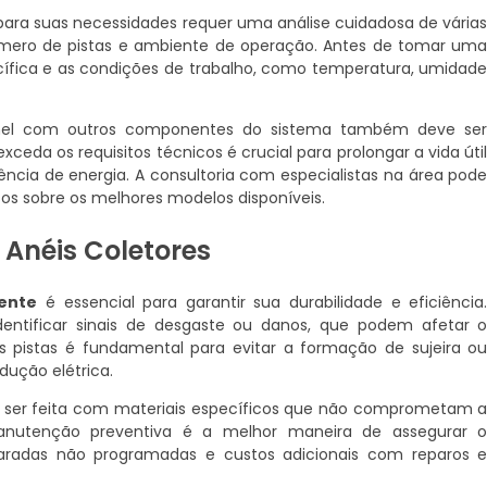
ra suas necessidades requer uma análise cuidadosa de vária
úmero de pistas e ambiente de operação. Antes de tomar um
ecífica e as condições de trabalho, como temperatura, umidad
 anel com outros componentes do sistema também deve se
ceda os requisitos técnicos é crucial para prolongar a vida úti
ência de energia. A consultoria com especialistas na área pod
osos sobre os melhores modelos disponíveis.
Anéis Coletores
rente
é essencial para garantir sua durabilidade e eficiência
dentificar sinais de desgaste ou danos, que podem afetar 
pistas é fundamental para evitar a formação de sujeira o
dução elétrica.
eve ser feita com materiais específicos que não comprometam 
nutenção preventiva é a melhor maneira de assegurar 
paradas não programadas e custos adicionais com reparos 