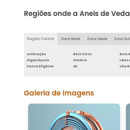
Regiões onde a Aneis de Ved
Região Central
Zona Norte
Zona Oeste
Zona Sul
Aclimação
Bela Vista
Bom R
Higienópolis
Glicério
Libe
Santa Efigênia
Sé
Vila 
Galeria de Imagens