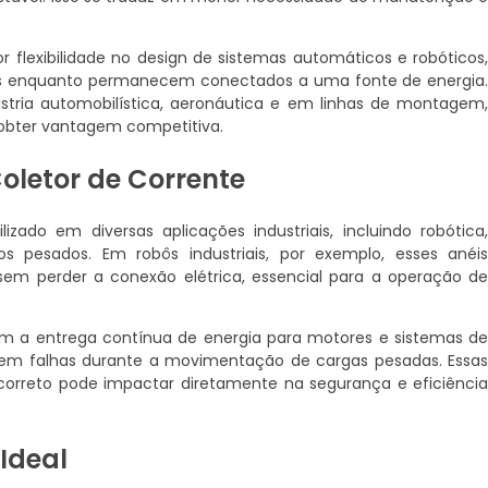
 flexibilidade no design de sistemas automáticos e robóticos
vos enquanto permanecem conectados a uma fonte de energia
ústria automobilística, aeronáutica e em linhas de montagem
a obter vantagem competitiva.
oletor de Corrente
zado em diversas aplicações industriais, incluindo robótica
os pesados. Em robôs industriais, por exemplo, esses anéi
m perder a conexão elétrica, essencial para a operação d
tem a entrega contínua de energia para motores e sistemas d
em falhas durante a movimentação de cargas pesadas. Essa
orreto pode impactar diretamente na segurança e eficiênci
Ideal