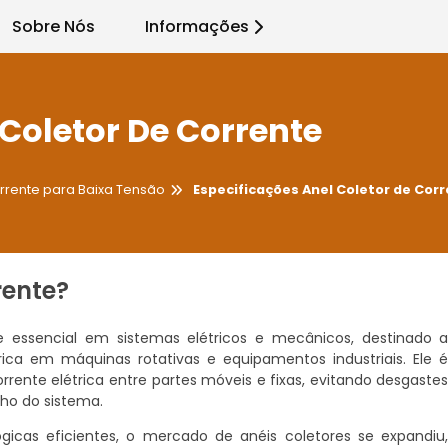
Sobre Nós
Informações
 Coletor De Corrente
rrente para Baixa Tensão
Especificações Anel Coletor de Cor
rente?
ssencial em sistemas elétricos e mecânicos, destinado 
trica em máquinas rotativas e equipamentos industriais. Ele 
rente elétrica entre partes móveis e fixas, evitando desgaste
o do sistema.
cas eficientes, o mercado de anéis coletores se expandiu