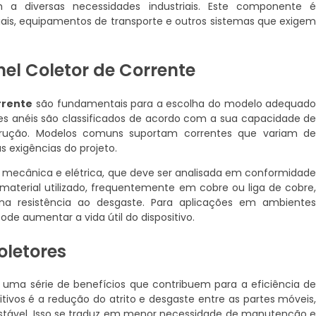
a diversas necessidades industriais. Este componente 
iais, equipamentos de transporte e outros sistemas que exige
el Coletor de Corrente
rrente
são fundamentais para a escolha do modelo adequad
es anéis são classificados de acordo com a sua capacidade d
strução. Modelos comuns suportam correntes que variam d
 exigências do projeto.
a mecânica e elétrica, que deve ser analisada em conformidad
material utilizado, frequentemente em cobre ou liga de cobre
 na resistência ao desgaste. Para aplicações em ambiente
ode aumentar a vida útil do dispositivo.
oletores
uma série de benefícios que contribuem para a eficiência d
itivos é a redução do atrito e desgaste entre as partes móveis
estável. Isso se traduz em menor necessidade de manutenção 