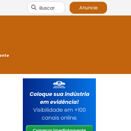
Buscar
Anuncie
rente
a
é
s
,