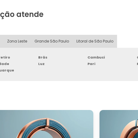
ação atende
Zona Leste
Grande São Paulo
Litoral de São Paulo
etiro
Brás
Cambuci
rdade
Luz
Pari
Buarque