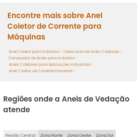
ANEL COLETOR DE CORRENTE PLÁSTICO
Encontre mais sobre Anel
ANEL COLETOR DE CORRENTE PARA ALTA TENSÃO
Coletor de Corrente para
Máquinas
Anel Coletor para Indústria -
Fabricante de Anéis Coletores -
Fornecedor de Anéis para Indústria -
Anéis Coletores para Aplicações Industriais -
Anel Coletor de Corrente Industrial -
Regiões onde a Aneis de Vedação
atende
Região Central
Zona Norte
Zona Oeste
Zona Sul