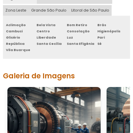
Zona Leste
Grande São Paulo
Litoral de São Paulo
Aclimação
Bela Vista
Bom Retiro
Brás
Cambuci
Centro
Consolação
Higienópolis
Glicério
Liberdade
Luz
Pari
República
Santa Cecília
Santa Efigênia
Sé
Vila Buarque
Galeria de Imagens