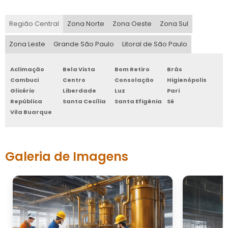
Região Central
Zona Norte
Zona Oeste
Zona Sul
Zona Leste
Grande São Paulo
Litoral de São Paulo
Aclimação
Bela Vista
Bom Retiro
Brás
Cambuci
Centro
Consolação
Higienópolis
Glicério
Liberdade
Luz
Pari
República
Santa Cecília
Santa Efigênia
Sé
Vila Buarque
Galeria de Imagens