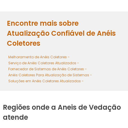
COTAÇÃO PARA REPARO DE ANÉIS COLETORES
Encontre mais sobre
ATUALIZAÇÃO DE SISTEMAS ANÉIS COLETORES ELÉTRICOS
Atualização Confiável de Anéis
Coletores
Melhoramento de Anéis Coletores -
Serviço de Anéis Coletores Atualizados -
Fornecedor de Sistemas de Anéis Coletores -
Anéis Coletores Para Atualização de Sistemas -
Soluções em Anéis Coletores Atualizados -
Regiões onde a Aneis de Vedação
atende