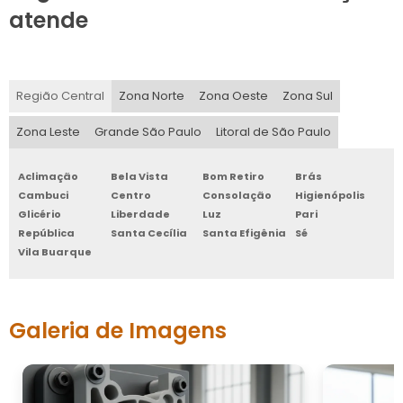
atende
Região Central
Zona Norte
Zona Oeste
Zona Sul
Zona Leste
Grande São Paulo
Litoral de São Paulo
Aclimação
Bela Vista
Bom Retiro
Brás
Cambuci
Centro
Consolação
Higienópolis
Glicério
Liberdade
Luz
Pari
República
Santa Cecília
Santa Efigênia
Sé
Vila Buarque
Galeria de Imagens