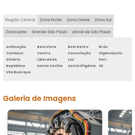
Região Central
Zona Norte
Zona Oeste
Zona Sul
Zona Leste
Grande São Paulo
Litoral de São Paulo
Aclimação
Bela Vista
Bom Retiro
Brás
Cambuci
Centro
Consolação
Higienópolis
Glicério
Liberdade
Luz
Pari
República
Santa Cecília
Santa Efigênia
Sé
Vila Buarque
Galeria de Imagens