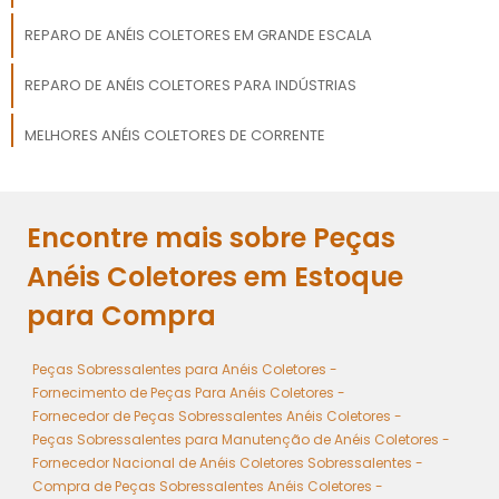
REPARO DE ANÉIS COLETORES EM GRANDE ESCALA
REPARO DE ANÉIS COLETORES PARA INDÚSTRIAS
MELHORES ANÉIS COLETORES DE CORRENTE
MELHORES PREÇOS DE ANÉIS COLETORES DE CORRENTE
Encontre mais sobre Peças
MANUTENÇÃO DE ANÉIS COLETORES PARA INDÚSTRIAS
Anéis Coletores em Estoque
para Compra
Peças Sobressalentes para Anéis Coletores -
Fornecimento de Peças Para Anéis Coletores -
Fornecedor de Peças Sobressalentes Anéis Coletores -
Peças Sobressalentes para Manutenção de Anéis Coletores -
Fornecedor Nacional de Anéis Coletores Sobressalentes -
Compra de Peças Sobressalentes Anéis Coletores -