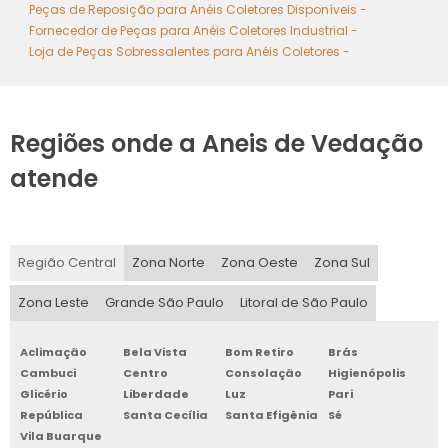
Peças de Reposição para Anéis Coletores Disponíveis -
Fornecedor de Peças para Anéis Coletores Industrial -
Loja de Peças Sobressalentes para Anéis Coletores -
Regiões onde a Aneis de Vedação
atende
Região Central
Zona Norte
Zona Oeste
Zona Sul
Zona Leste
Grande São Paulo
Litoral de São Paulo
Aclimação
Bela Vista
Bom Retiro
Brás
Cambuci
Centro
Consolação
Higienópolis
Glicério
Liberdade
Luz
Pari
República
Santa Cecília
Santa Efigênia
Sé
Vila Buarque