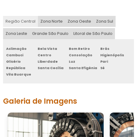
Região Central
Zona Norte
Zona Oeste
Zona Sul
Zona Leste
Grande São Paulo
Litoral de São Paulo
Aclimação
Bela Vista
Bom Retiro
Brás
Cambuci
Centro
Consolação
Higienópolis
Glicério
Liberdade
Luz
Pari
República
Santa Cecília
Santa Efigênia
Sé
Vila Buarque
Galeria de Imagens